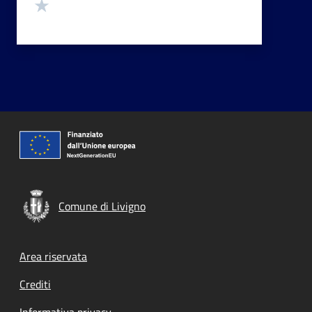
Valuta 1 stelle su 5
Comune di Livigno
Footer menu
Area riservata
Crediti
Informativa privacy