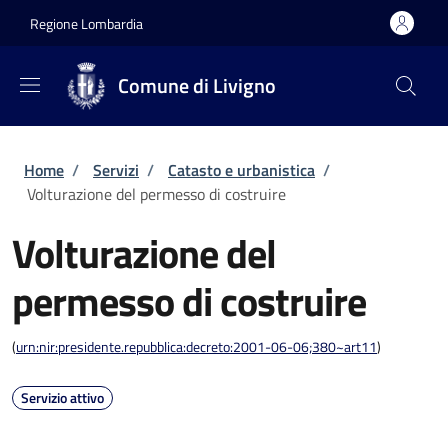
Salta al contenuto principale
Skip to footer content
Regione Lombardia
Comune di Livigno
Briciole di pane
Home
/
Servizi
/
Catasto e urbanistica
/
Volturazione del permesso di costruire
Volturazione del
permesso di costruire
(
urn:nir:presidente.repubblica:decreto:2001-06-06;380~art11
)
Servizio attivo