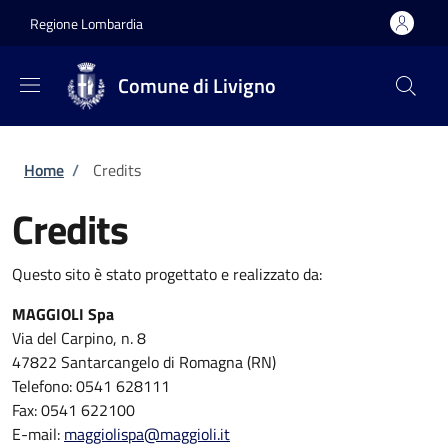
Salta al contenuto principale
Skip to footer content
Regione Lombardia
Comune di Livigno
Briciole di pane
Home
/
Credits
Credits
Questo sito è stato progettato e realizzato da:
MAGGIOLI Spa
Via del Carpino, n. 8
47822 Santarcangelo di Romagna (RN)
Telefono: 0541 628111
Fax: 0541 622100
E-mail:
maggiolispa@maggioli.it