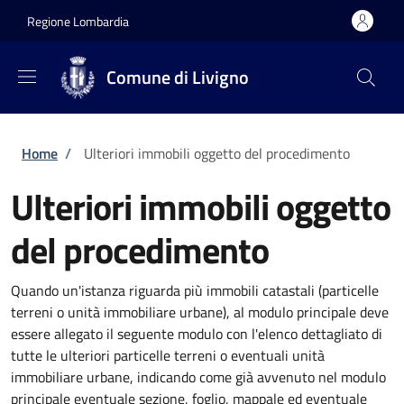
Salta al contenuto principale
Skip to footer content
Regione Lombardia
Comune di Livigno
Briciole di pane
Home
/
Ulteriori immobili oggetto del procedimento
Ulteriori immobili oggetto
del procedimento
Quando un'istanza riguarda più immobili catastali (particelle
terreni o unità immobiliare urbane), al modulo principale deve
essere allegato il seguente modulo con l'elenco dettagliato di
tutte le ulteriori particelle terreni o eventuali unità
immobiliare urbane, indicando come già avvenuto nel modulo
principale eventuale sezione, foglio, mappale ed eventuale