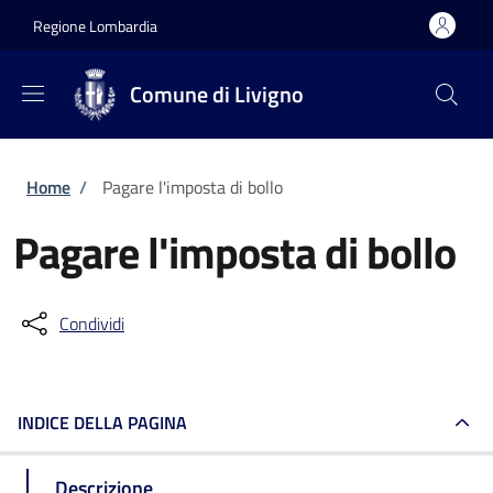
Salta al contenuto principale
Skip to footer content
Regione Lombardia
Comune di Livigno
Briciole di pane
Home
/
Pagare l'imposta di bollo
Pagare l'imposta di bollo
Condividi
INDICE DELLA PAGINA
Descrizione