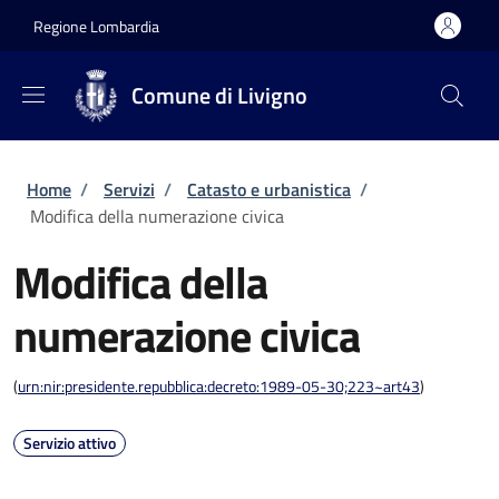
Salta al contenuto principale
Skip to footer content
Regione Lombardia
Comune di Livigno
Briciole di pane
Home
/
Servizi
/
Catasto e urbanistica
/
Modifica della numerazione civica
Modifica della
numerazione civica
(
urn:nir:presidente.repubblica:decreto:1989-05-30;223~art43
)
Servizio attivo