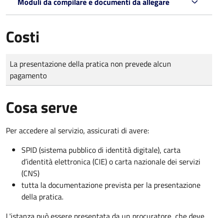
Moduli da compilare e documenti da allegare
Costi
Tipo di pagamento
Importo
La presentazione della pratica non prevede alcun
pagamento
Cosa serve
Per accedere al servizio, assicurati di avere:
SPID (sistema pubblico di identità digitale), carta
d’identità elettronica (CIE) o carta nazionale dei servizi
(CNS)
tutta la documentazione prevista per la presentazione
della pratica.
L'istanza può essere presentata da un procuratore, che deve