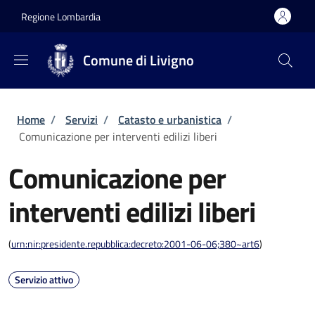
Salta al contenuto principale
Skip to footer content
Regione Lombardia
Comune di Livigno
Briciole di pane
Home
/
Servizi
/
Catasto e urbanistica
/
Comunicazione per interventi edilizi liberi
Comunicazione per
interventi edilizi liberi
(
urn:nir:presidente.repubblica:decreto:2001-06-06;380~art6
)
Servizio attivo