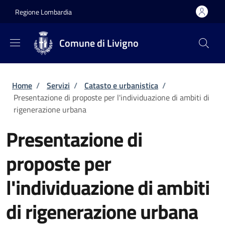
Salta al contenuto principale
Skip to footer content
Regione Lombardia
Comune di Livigno
Briciole di pane
Home
/
Servizi
/
Catasto e urbanistica
/
Presentazione di proposte per l'individuazione di ambiti di
rigenerazione urbana
Presentazione di
proposte per
l'individuazione di ambiti
di rigenerazione urbana