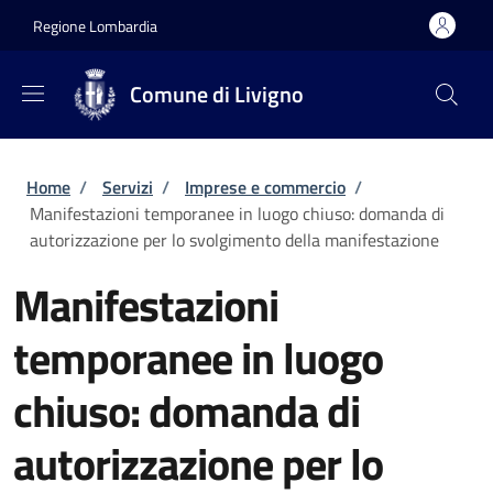
Salta al contenuto principale
Skip to footer content
Regione Lombardia
Comune di Livigno
Briciole di pane
Home
/
Servizi
/
Imprese e commercio
/
Manifestazioni temporanee in luogo chiuso: domanda di
autorizzazione per lo svolgimento della manifestazione
Manifestazioni
temporanee in luogo
chiuso: domanda di
autorizzazione per lo