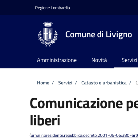
Salta al contenuto principale
Skip to footer content
Regione Lombardia
Comune di Livigno
Amministrazione
Novità
Servizi
Briciole di pane
Home
/
Servizi
/
Catasto e urbanistica
/
C
Comunicazione per 
liberi
(
urn:nir:presidente.repubblica:decreto:2001-06-06;380~art