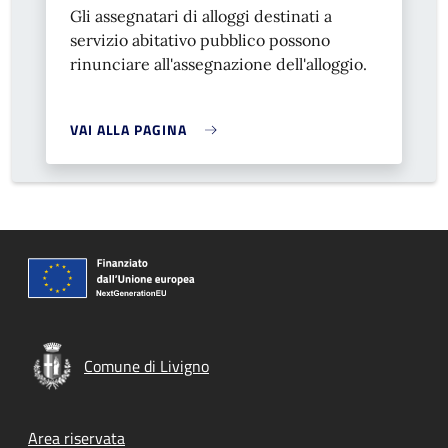
Gli assegnatari di alloggi destinati a
servizio abitativo pubblico possono
rinunciare all'assegnazione dell'alloggio.
VAI ALLA PAGINA
Comune di Livigno
Footer menu
Area riservata