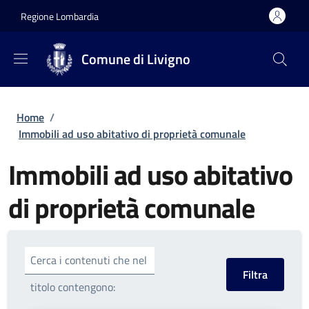
Salta al contenuto principale
Skip to footer content
Regione Lombardia
Comune di Livigno
Briciole di pane
Home
/
Immobili ad uso abitativo di proprietà comunale
Immobili ad uso abitativo
di proprietà comunale
Cerca i contenuti che nel
titolo contengono: