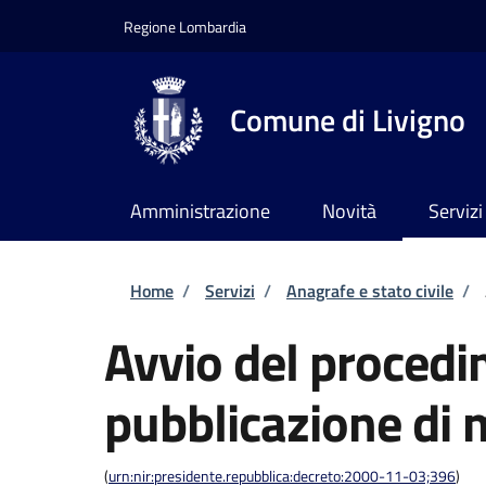
Salta al contenuto principale
Skip to footer content
Regione Lombardia
Comune di Livigno
Amministrazione
Novità
Servizi
Briciole di pane
Home
/
Servizi
/
Anagrafe e stato civile
/
Avvio del procedi
pubblicazione di
(
urn:nir:presidente.repubblica:decreto:2000-11-03;396
)