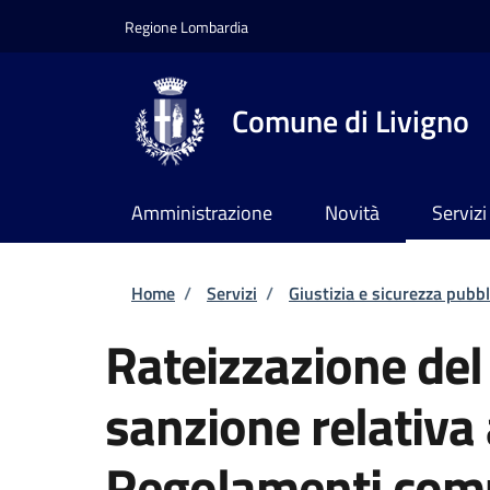
Salta al contenuto principale
Skip to footer content
Regione Lombardia
Comune di Livigno
Amministrazione
Novità
Servizi
Briciole di pane
Home
/
Servizi
/
Giustizia e sicurezza pubbl
Rateizzazione de
sanzione relativa
Regolamenti com