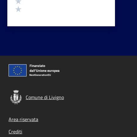
Valuta 2 stelle su 5
Valuta 1 stelle su 5
Comune di Livigno
Footer menu
Area riservata
Crediti