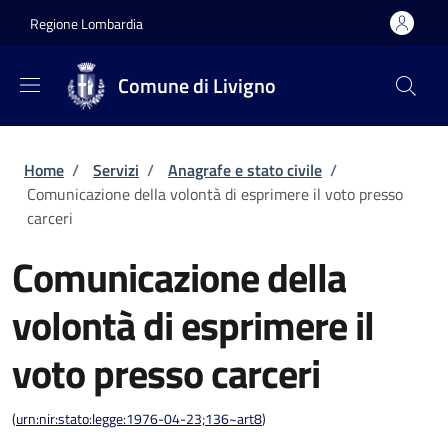
Salta al contenuto principale
Skip to footer content
Regione Lombardia
Comune di Livigno
Briciole di pane
Home
/
Servizi
/
Anagrafe e stato civile
/
Comunicazione della volontà di esprimere il voto presso
carceri
Comunicazione della
volontà di esprimere il
voto presso carceri
(
urn:nir:stato:legge:1976-04-23;136~art8
)