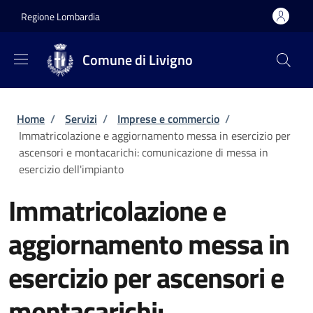
Salta al contenuto principale
Skip to footer content
Regione Lombardia
Comune di Livigno
Briciole di pane
Home
/
Servizi
/
Imprese e commercio
/
Immatricolazione e aggiornamento messa in esercizio per
ascensori e montacarichi: comunicazione di messa in
esercizio dell'impianto
Immatricolazione e
aggiornamento messa in
esercizio per ascensori e
montacarichi: