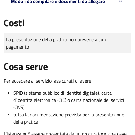
Moduli da compilare e documenti da allegare
Costi
Tipo di pagamento
Importo
La presentazione della pratica non prevede alcun
pagamento
Cosa serve
Per accedere al servizio, assicurati di avere:
SPID (sistema pubblico di identità digitale), carta
d’identità elettronica (CIE) o carta nazionale dei servizi
(CNS)
tutta la documentazione prevista per la presentazione
della pratica.
L'istanza può essere presentata da un procuratore, che deve