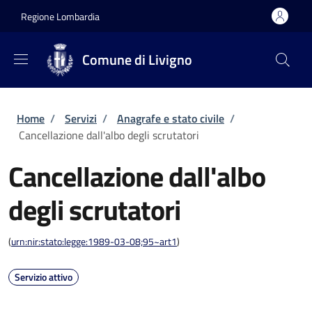
Salta al contenuto principale
Skip to footer content
Regione Lombardia
Comune di Livigno
Briciole di pane
Home
/
Servizi
/
Anagrafe e stato civile
/
Cancellazione dall'albo degli scrutatori
Cancellazione dall'albo
degli scrutatori
(
urn:nir:stato:legge:1989-03-08;95~art1
)
Servizio attivo