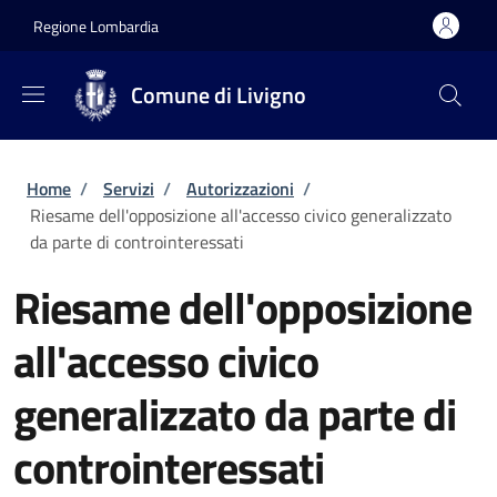
Salta al contenuto principale
Skip to footer content
Regione Lombardia
Comune di Livigno
Briciole di pane
Home
/
Servizi
/
Autorizzazioni
/
Riesame dell'opposizione all'accesso civico generalizzato
da parte di controinteressati
Riesame dell'opposizione
all'accesso civico
generalizzato da parte di
controinteressati