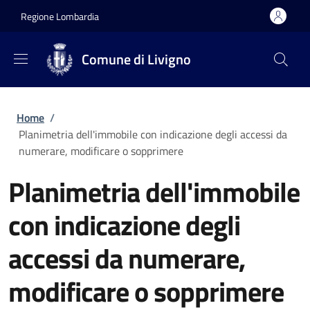
Salta al contenuto principale
Skip to footer content
Regione Lombardia
Comune di Livigno
Briciole di pane
Home
/
Planimetria dell'immobile con indicazione degli accessi da
numerare, modificare o sopprimere
Planimetria dell'immobile
con indicazione degli
accessi da numerare,
modificare o sopprimere