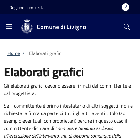
Salta al contenuto principale
Skip to footer content
Regione Lombardia
Comune di Livigno
Briciole di pane
Home
/
Elaborati grafici
Elaborati grafici
Gli elaborati grafici devono essere firmati dal committente e
dal progettista.
Se il committente è primo intestatario di altri soggetti, non è
richiesta la firma da parte di tutti gli altri aventi titolo (ad
esempio eventuali comproprietari) perchè in questo caso il
committente dichiara di "
non avere titolarità esclusiva
all'esecuzione dell'intervento, ma di disporre comunque della