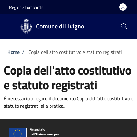
Salta al contenuto principale
Skip to footer content
Regione Lombardia
Comune di Livigno
Briciole di pane
Home
/
Copia dell'atto costitutivo e statuto registrati
Copia dell'atto costitutivo
e statuto registrati
È necessario allegare il documento Copia dell'atto costitutivo e
statuto registrati alla pratica.