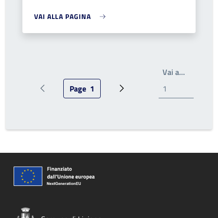
VAI ALLA PAGINA
Write the
Vai a…
Page
1
Pagina precedente
Pagina attuale
Prossima pagina