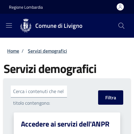
Salta al contenuto principale
Skip to footer content
Regione Lombardia
Comune di Livigno
Briciole di pane
Home
/
Servizi demografici
Servizi demografici
Cerca i contenuti che nel
titolo contengono:
Accedere ai servizi dell'ANPR