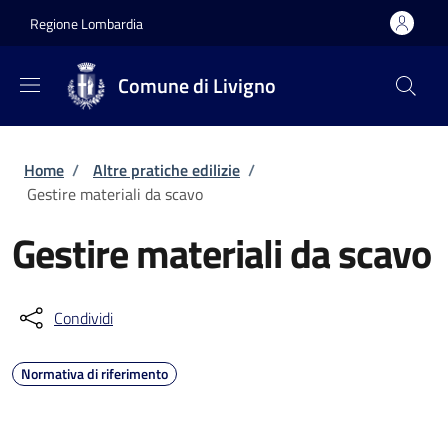
Salta al contenuto principale
Skip to footer content
Regione Lombardia
Comune di Livigno
Briciole di pane
Home
/
Altre pratiche edilizie
/
Gestire materiali da scavo
Gestire materiali da scavo
Condividi
Normativa di riferimento