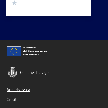
Valuta 1 stelle su 5
Comune di Livigno
Footer menu
Area riservata
Crediti