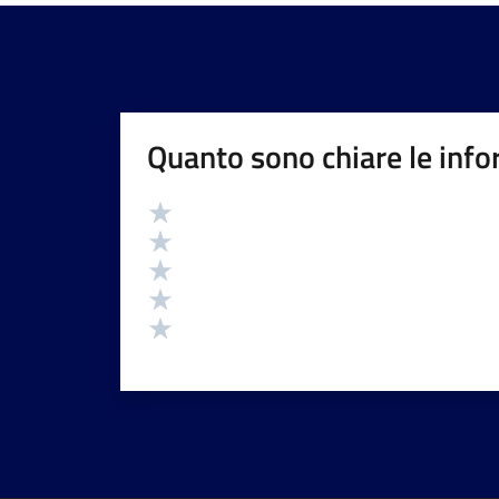
Quanto sono chiare le info
Valutazione
Valuta 5 stelle su 5
Valuta 4 stelle su 5
Valuta 3 stelle su 5
Valuta 2 stelle su 5
Valuta 1 stelle su 5