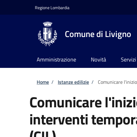
Salta al contenuto principale
Skip to footer content
Regione Lombardia
Comune di Livigno
Amministrazione
Novità
Servizi
Briciole di pane
Home
/
Istanze edilizie
/
Comunicare l'inizio 
Comunicare l'inizi
interventi tempora
(CIL)