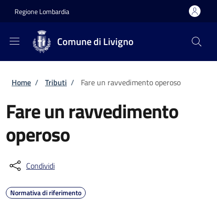
Salta al contenuto principale
Skip to footer content
Regione Lombardia
Comune di Livigno
Briciole di pane
Home
/
Tributi
/
Fare un ravvedimento operoso
Fare un ravvedimento
operoso
Condividi
Normativa di riferimento