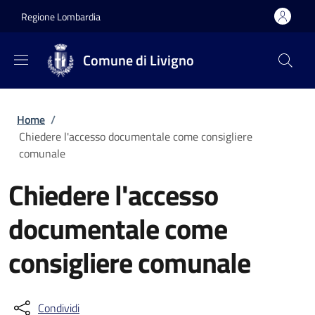
Salta al contenuto principale
Skip to footer content
Regione Lombardia
Comune di Livigno
Briciole di pane
Home
/
Chiedere l'accesso documentale come consigliere
comunale
Chiedere l'accesso
documentale come
consigliere comunale
Condividi