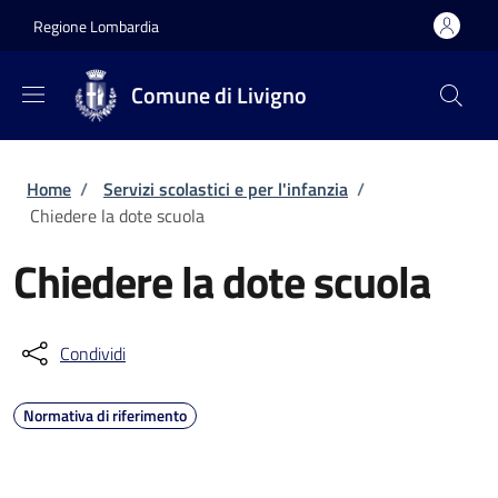
Salta al contenuto principale
Skip to footer content
Regione Lombardia
Comune di Livigno
Briciole di pane
Home
/
Servizi scolastici e per l'infanzia
/
Chiedere la dote scuola
Chiedere la dote scuola
Condividi
Normativa di riferimento