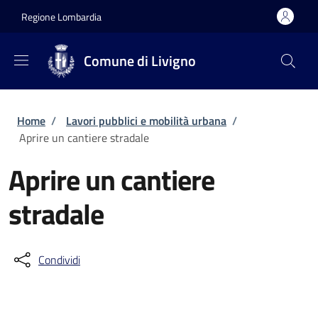
Salta al contenuto principale
Skip to footer content
Regione Lombardia
Comune di Livigno
Briciole di pane
Home
/
Lavori pubblici e mobilità urbana
/
Aprire un cantiere stradale
Aprire un cantiere
stradale
Condividi