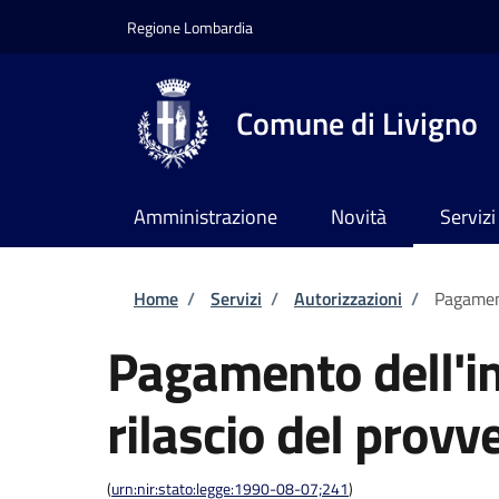
Salta al contenuto principale
Skip to footer content
Regione Lombardia
Comune di Livigno
Amministrazione
Novità
Servizi
Briciole di pane
Home
/
Servizi
/
Autorizzazioni
/
Pagament
Pagamento dell'im
rilascio del provv
(
urn:nir:stato:legge:1990-08-07;241
)