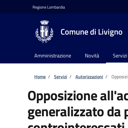
Salta al contenuto principale
Skip to footer content
Regione Lombardia
Comune di Livigno
Amministrazione
Novità
Servizi
Briciole di pane
Home
/
Servizi
/
Autorizzazioni
/
Opposizi
Opposizione all'a
generalizzato da p
controinteressati