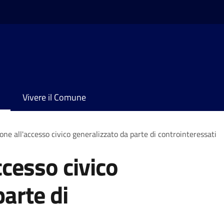
Vivere il Comune
one all'accesso civico generalizzato da parte di controinteressati
ccesso civico
arte di